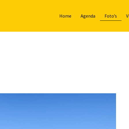
Foto’s
Home
Agenda
V