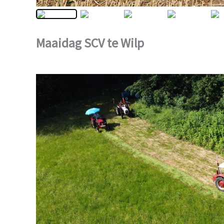
Maaidag SCV te Wilp