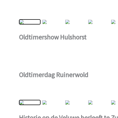
Oldtimershow Hulshorst
Oldtimerdag Ruinerwold
Historie op de Veluwe herleeft te Z