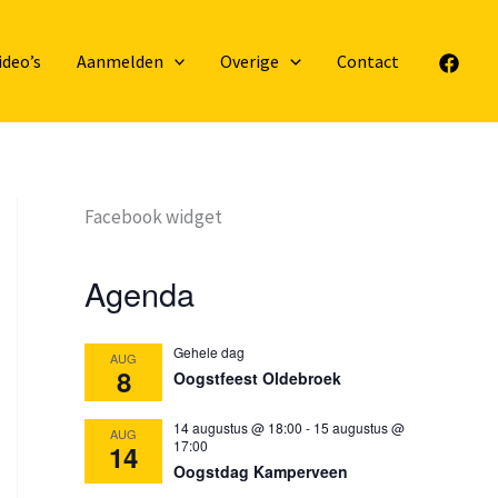
ideo’s
Aanmelden
Overige
Contact
Facebook widget
Agenda
Gehele dag
AUG
8
Oogstfeest Oldebroek
14 augustus @ 18:00
-
15 augustus @
AUG
17:00
14
Oogstdag Kamperveen