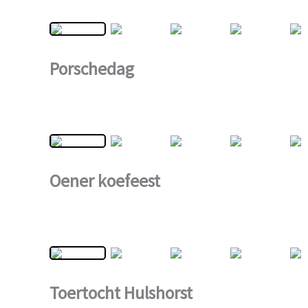
Porschedag
Oener koefeest
Toertocht Hulshorst