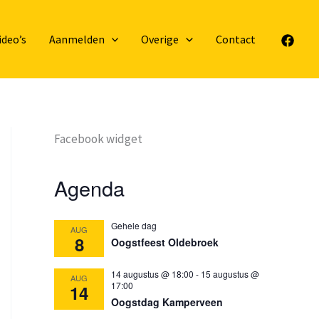
ideo’s
Aanmelden
Overige
Contact
Facebook widget
Agenda
Gehele dag
AUG
8
Oogstfeest Oldebroek
14 augustus @ 18:00
-
15 augustus @
AUG
17:00
14
Oogstdag Kamperveen