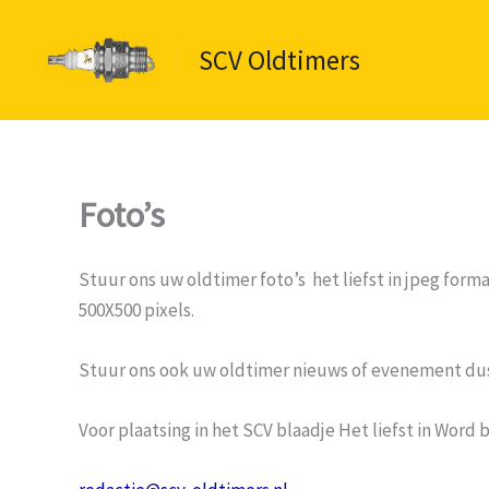
Ga
naar
SCV Oldtimers
de
inhoud
Foto’s
Stuur ons uw oldtimer foto’s het liefst in jpeg forma
500X500 pixels.
Stuur ons ook uw oldtimer nieuws of evenement dus v
Voor plaatsing in het SCV blaadje Het liefst in Word 